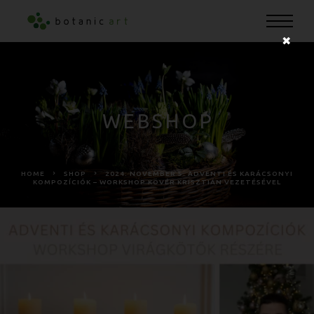
✖
WEBSHOP
HOME
SHOP
2024. NOVEMBER 5. ADVENTI ÉS KARÁCSONYI
KOMPOZÍCIÓK – WORKSHOP KÖVÉR KRISZTIÁN VEZETÉSÉVEL