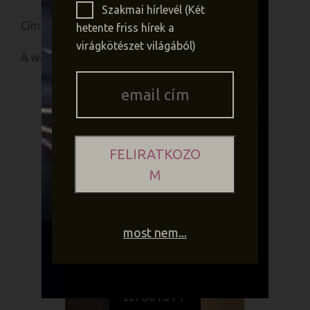
Szakmai hírlevél (Két
Cím: 2013 Pomáz, Hősök tere 14.
hetente friss hírek a
virágkötészet világából)
A
workshop
részvételi díja
48.900,-
KAPCSOLÓDÓ TERMÉKEK
FELIRATKOZO
M
most nem...
ELFOGYOTT