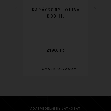
KARÁCSONYI OLIVA
BOX II.
B
21900
Ft
TOVÁBB OLVASOM
OP
ADATVÉDELMI NYILATKOZAT