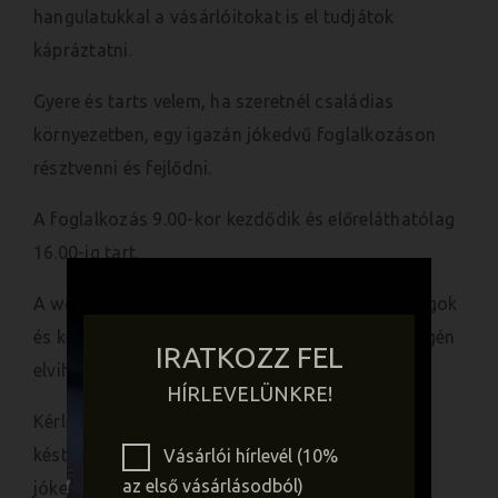
hangulatukkal a vásárlóitokat is el tudjátok
kápráztatni.
Gyere és tarts velem, ha szeretnél családias
környezetben, egy igazán jókedvű foglalkozáson
résztvenni
és fejlődni.
A foglalkozás 9.00-kor kezdődik és előreláthatólag
16.00-ig tart.
A
workshop
ára tartalmazza a felhasznált anyagok
és kellékek árát is. A kész kompozíciók a nap végén
IRATKOZZ FEL
elvihetők!
HÍRLEVELÜNKRE!
Kérlek, hogy hozz magaddal ollót, metszőollót,
kést, ragasztópisztolyt és természetesen a
Vásárlói hírlevél (10%
az első vásárlásodból)
jókedvedet! A helyszínen teával, kávéval várunk.