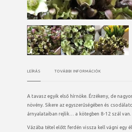
LEÍRÁS
TOVÁBBI INFORMÁCIÓK
A tavasz egyik első hírnöke. Érzékeny, de nagyo
növény. Sikere az egyszerűségében és csodálat
árnyalataiban rejlik… a kötegben 8-12 szál van.
Vázába tétel előtt ferdén vissza kell vágni egy é