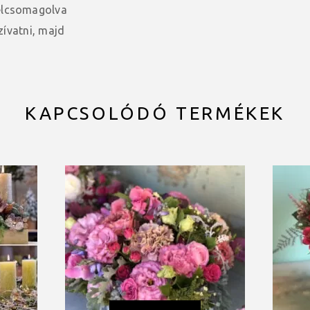
felcsomagolva
szívatni, majd
KAPCSOLÓDÓ TERMÉKEK