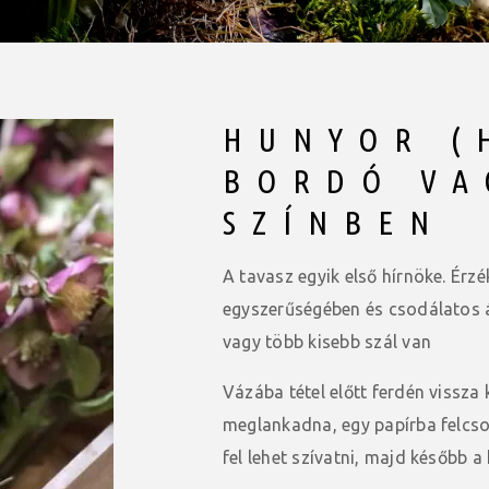
HUNYOR (
BORDÓ VA
SZÍNBEN
A tavasz egyik első hírnöke. Érz
egyszerűségében és csodálatos á
vagy több kisebb szál van
Vázába tétel előtt ferdén vissza k
meglankadna, egy papírba felcsom
fel lehet szívatni, majd később a 