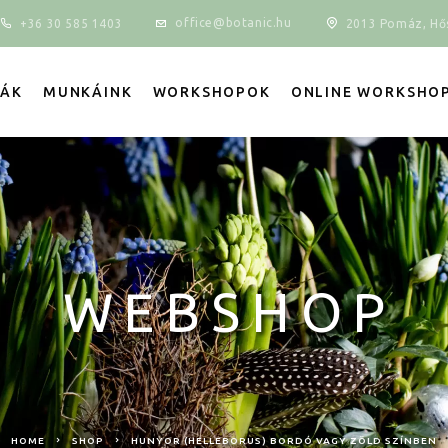
office@botanic.hu
+36 30 585 1403
2013 Pomáz, Hős
IÁK
MUNKÁINK
WORKSHOPOK
ONLINE WORKSHO
WEBSHOP
HOME
SHOP
HUNYOR (HELLEBORUS) BORDÓ VAGY ZÖLD SZÍNBEN