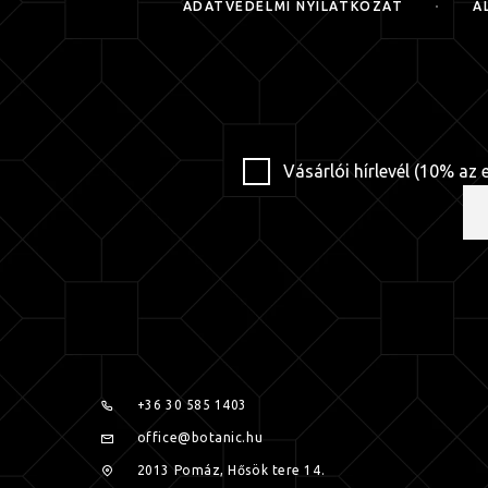
ADATVÉDELMI NYILATKOZAT
Á
Vásárlói hírlevél (10% az 
+36 30 585 1403
office@botanic.hu
2013 Pomáz, Hősök tere 14.