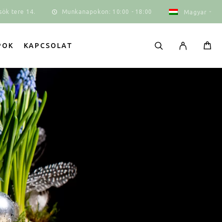
Munkanapokon: 10:00 - 18:00
ök tere 14.
Magyar
POK
KAPCSOLAT