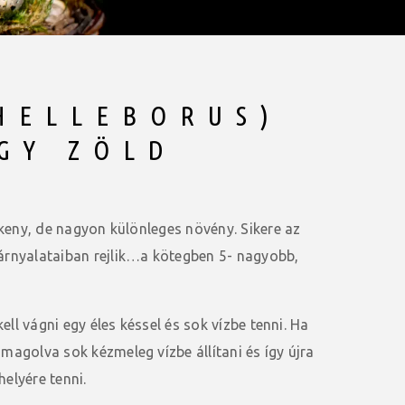
HELLEBORUS)
GY ZÖLD
ékeny, de nagyon különleges növény. Sikere az
rnyalataiban rejlik…a kötegben 5- nagyobb,
ell vágni egy éles késsel és sok vízbe tenni. Ha
agolva sok kézmeleg vízbe állítani és így újra
helyére tenni.