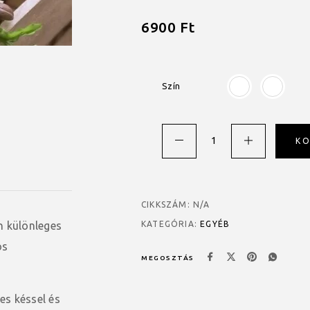
6900
Ft
Szín
K
CIKKSZÁM:
N/A
n különleges
KATEGÓRIA:
EGYÉB
os
MEGOSZTÁS
les késsel és