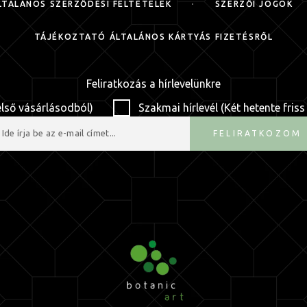
LTALÁNOS SZERZŐDÉSI FELTÉTELEK
SZERZŐI JOGOK
TÁJÉKOZTATÓ ÁLTALÁNOS KÁRTYÁS FIZETÉSRŐL
Feliratkozás a hírlevelünkre
első vásárlásodból)
Szakmai hírlevél (Két hetente friss
FELIRATKOZOM