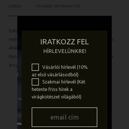
LEÍRÁS
TOVÁBBI INFORMÁCIÓK
Szép pozsgások, naturális kerámia kaspóban,
melyek nagyon jól mutatnak minden belső térben,
IRATKOZZ FEL
akár lakásban, vagy irodában, szállodában is.
HÍRLEVELÜNKRE!
Rendelésnél a megjegzés rovatba írd meg, melyik
árnyalatot szeretnéd, (zöld, barna, korall)
Vásárlói hírlevél (10%
az első vásárlásodból)
Szakmai hírlevél (Két
KAPCSOLÓDÓ TERMÉKEK
hetente friss hírek a
virágkötészet világából)