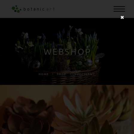
✖
WEBSHOP
HOME
SHOP
SUCCULENT