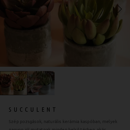
SUCCULENT
Szép pozsgások, naturális kerámia kaspóban, melyek
nagyon jól mutatnak minden belső térben, akár