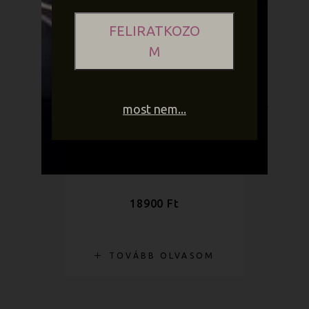
FELIRATKOZO
M
ELFOGYOTT
most nem...
OSLO
18900
Ft
TOVÁBB OLVASOM