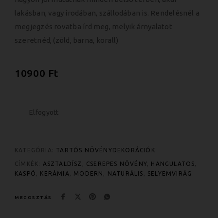
lakásban, vagy irodában, szállodában is. Rendelésnél a
megjegzés rovatba írd meg, melyik árnyalatot
szeretnéd, (zöld, barna, korall)
10900
Ft
Elfogyott
KATEGÓRIA:
TARTÓS NÖVÉNYDEKORÁCIÓK
CÍMKÉK:
ASZTALDÍSZ
,
CSEREPES NÖVÉNY
,
HANGULATOS
,
KASPÓ
,
KERÁMIA
,
MODERN
,
NATURÁLIS
,
SELYEMVIRÁG
MEGOSZTÁS