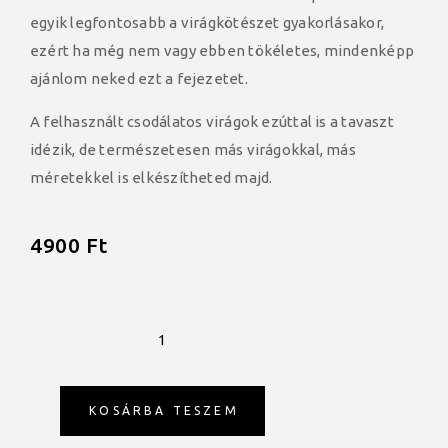
egyik legfontosabb a virágkötészet gyakorlásakor,
ezért ha még nem vagy ebben tökéletes, mindenképp
ajánlom neked ezt a fejezetet.
A felhasznált csodálatos virágok ezúttal is a tavaszt
idézik, de természetesen más virágokkal, más
méretekkel is elkészítheted majd.
4900
Ft
KOSÁRBA TESZEM