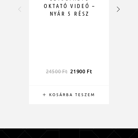
OKTATÓ VIDEÓ –
NYÁR 5 RÉSZ
S
24500
Ft
21900
Ft
KOSÁRBA TESZEM