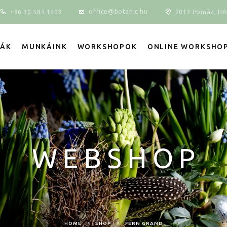
office@botanic.hu
+36 30 585 1403
2013 Pomáz, Hős
IÁK
MUNKÁINK
WORKSHOPOK
ONLINE WORKSHO
WEBSHOP
HOME
SHOP
FERN GRAND