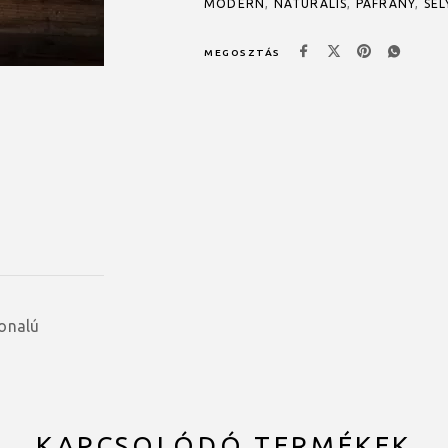
MODERN
,
NATURÁLIS
,
PÁFRÁNY
,
SE
MEGOSZTÁS
vonalú
KAPCSOLÓDÓ TERMÉKEK