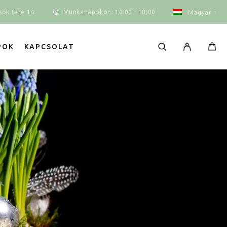
Munkanapokon: 10:00 - 18:00
ök tere 14.
Magyar
POK
KAPCSOLAT