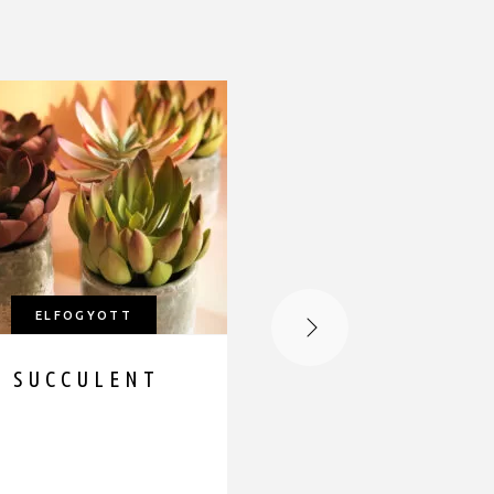
ELFOGYOTT
ELFOGYOTT
SUCCULENT
FERN MEDIU