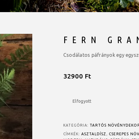
FERN GRA
Csodálatos páfrányok egy egysze
32900
Ft
Elfogyott
KATEGÓRIA:
TARTÓS NÖVÉNYDEKO
CÍMKÉK:
ASZTALDÍSZ
,
CSEREPES NÖ