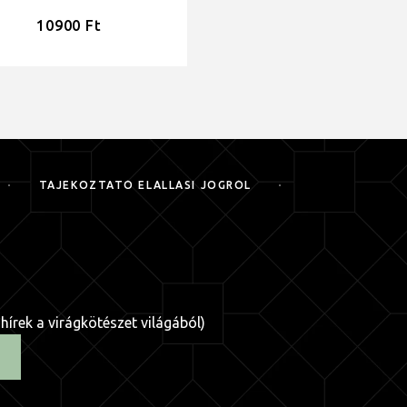
10900
Ft
19900
Ft
TÁJÉKOZTATÓ ELÁLLÁSI JOGRÓL
 hírek a virágkötészet világából)