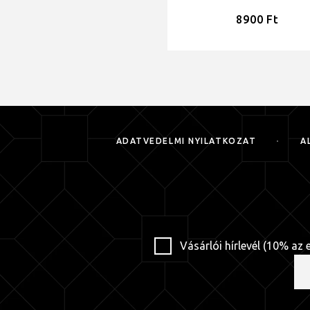
8900
Ft
ADATVÉDELMI NYILATKOZAT
Á
Vásárlói hírlevél (10% az 