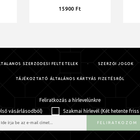
15900
Ft
LTALÁNOS SZERZŐDÉSI FELTÉTELEK
SZERZŐI JOGOK
TÁJÉKOZTATÓ ÁLTALÁNOS KÁRTYÁS FIZETÉSRŐL
Feliratkozás a hírlevelünkre
első vásárlásodból)
Szakmai hírlevél (Két hetente friss
FELIRATKOZOM