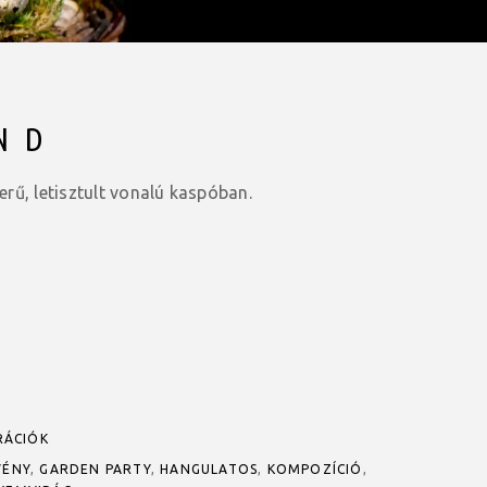
ND
rű, letisztult vonalú kaspóban.
RÁCIÓK
VÉNY
,
GARDEN PARTY
,
HANGULATOS
,
KOMPOZÍCIÓ
,