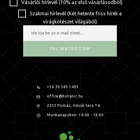
Vásárlói hírlevél (10% az első vásárlásodból)
Szakmai hírlevél (Két hetente friss hírek a
virágkötészet világából)
FELIRATKOZOM
+36 30 585 1403
office@botanic.hu
2013 Pomáz, Hősök tere 14.
Munkanapokon: 10:00 - 18:00