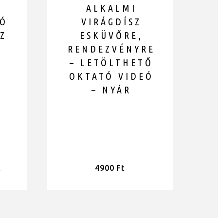
Ő
ALKALMI
EÓ
VIRÁGDÍSZ
SZ
ESKÜVŐRE,
RENDEZVÉNYRE
– LETÖLTHETŐ
OKTATÓ VIDEÓ
– NYÁR
t
4900
Ft