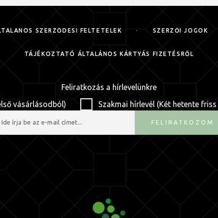
LTALÁNOS SZERZŐDÉSI FELTÉTELEK
SZERZŐI JOGOK
TÁJÉKOZTATÓ ÁLTALÁNOS KÁRTYÁS FIZETÉSRŐL
Feliratkozás a hírlevelünkre
első vásárlásodból)
Szakmai hírlevél (Két hetente friss
FELIRATKOZOM