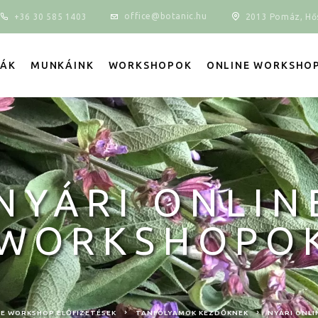
office@botanic.hu
+36 30 585 1403
2013 Pomáz, Hős
IÁK
MUNKÁINK
WORKSHOPOK
ONLINE WORKSHO
NYÁRI ONLIN
WORKSHOPO
E WORKSHOP ELŐFIZETÉSEK
TANFOLYAMOK KEZDŐKNEK
NYÁRI ONL