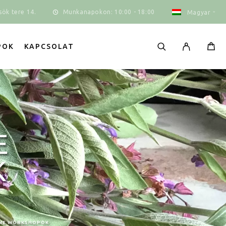
Munkanapokon: 10:00 - 18:00
ök tere 14.
Magyar
POK
KAPCSOLAT
E
K
INE WORKSHOPOK