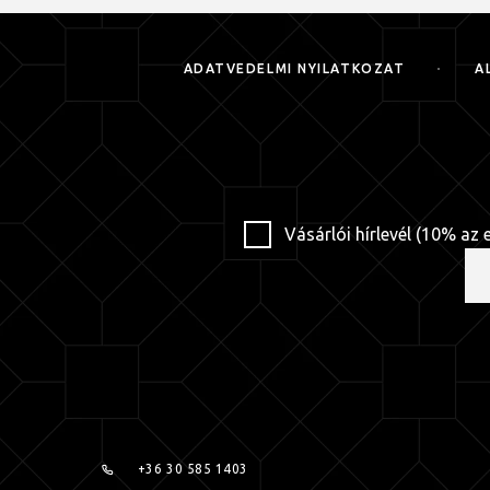
ADATVÉDELMI NYILATKOZAT
Á
Vásárlói hírlevél (10% az 
+36 30 585 1403