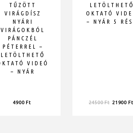
TŰZÖTT
LETÖLTHET
VIRÁGDÍSZ
OKTATÓ VID
NYÁRI
– NYÁR 5 RÉ
VIRÁGOKBÓL
PÁNCZÉL
PÉTERREL –
LETÖLTHETŐ
OKTATÓ VIDEÓ
– NYÁR
4900
Ft
24500
Ft
21900
F