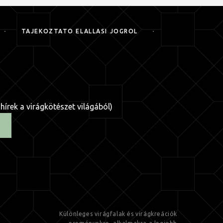
TÁJÉKOZTATÓ ELÁLLÁSI JOGRÓL
 hírek a virágkötészet világából)
Különleges virágfalak és virágkreációk