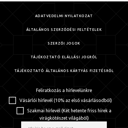
ADATVÉDELMI NYILATKOZAT
ÁLTALÁNOS SZERZŐDÉSI FELTÉTELEK
SZERZŐI JOGOK
TÁJÉKOZTATÓ ELÁLLÁSI JOGRÓL
TÁJÉKOZTATÓ ÁLTALÁNOS KÁRTYÁS FIZETÉSRŐL
Feliratkozás a hírlevelünkre
Vásárlói hírlevél (10% az első vásárlásodból)
Szakmai hírlevél (Két hetente friss hírek a
virágkötészet világából)