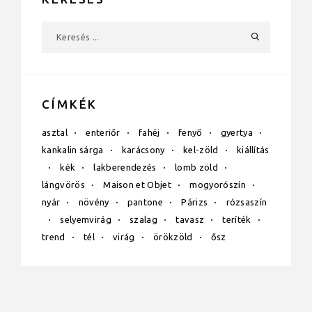
CÍMKÉK
asztal
enteriőr
fahéj
fenyő
gyertya
kankalin sárga
karácsony
kel-zöld
kiállítás
kék
lakberendezés
lomb zöld
lángvörös
Maison et Objet
mogyorószín
nyár
növény
pantone
Párizs
rózsaszín
selyemvirág
szalag
tavasz
teríték
trend
tél
virág
örökzöld
ősz