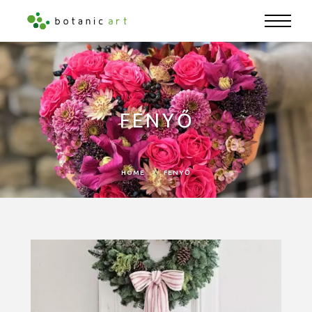
FENYŐ
HOME
FENYŐ