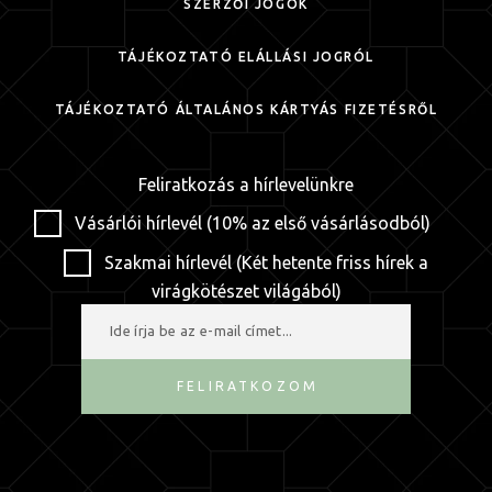
SZERZŐI JOGOK
TÁJÉKOZTATÓ ELÁLLÁSI JOGRÓL
TÁJÉKOZTATÓ ÁLTALÁNOS KÁRTYÁS FIZETÉSRŐL
Feliratkozás a hírlevelünkre
Vásárlói hírlevél (10% az első vásárlásodból)
Szakmai hírlevél (Két hetente friss hírek a
virágkötészet világából)
FELIRATKOZOM