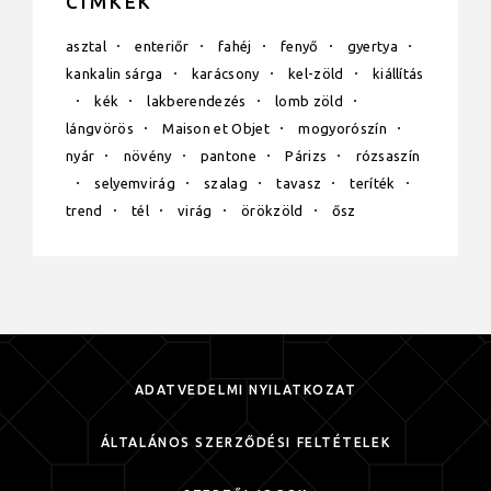
CÍMKÉK
asztal
enteriőr
fahéj
fenyő
gyertya
kankalin sárga
karácsony
kel-zöld
kiállítás
kék
lakberendezés
lomb zöld
lángvörös
Maison et Objet
mogyorószín
nyár
növény
pantone
Párizs
rózsaszín
selyemvirág
szalag
tavasz
teríték
trend
tél
virág
örökzöld
ősz
ADATVÉDELMI NYILATKOZAT
ÁLTALÁNOS SZERZŐDÉSI FELTÉTELEK