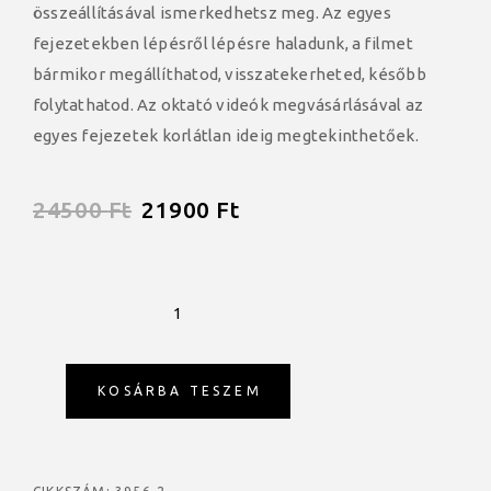
összeállításával ismerkedhetsz meg. Az egyes
fejezetekben lépésről lépésre haladunk, a filmet
bármikor megállíthatod, visszatekerheted, később
folytathatod. Az oktató videók megvásárlásával az
egyes fejezetek korlátlan ideig megtekinthetőek.
24500
Ft
21900
Ft
KOSÁRBA TESZEM