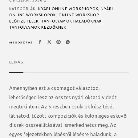
CIKKSZÁM:
3956-2
KATEGÓRIÁK:
NYÁRI ONLINE WORKSHOPOK
,
NYÁRI
ONLINE WORKSHOPOK
,
ONLINE WORKSHOP
ELŐFIZETÉSEK
,
TANFOLYAMOK HALADÓKNAK
,
TANFOLYAMOK KEZDŐKNEK
MEGOSZTÁS
LEÍRÁS
Amennyiben ezt a csomagot választod,
lehetőséged lesz az összes nyári oktató videót
megtekinteni. Az 5 részben csokrok készítését
láthatod, tűzött kompozíciók és különleges esküvői
díszek összeállításával ismerkedhetsz meg. Az
egyes fejezetekben lépésről lépésre haladunk, a