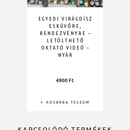
EGYEDI VIRÁGDÍSZ
ESKÜVŐRE,
RENDEZVÉNYRE –
LETÖLTHETŐ
OKTATÓ VIDEÓ –
NYÁR
4900
Ft
KOSÁRBA TESZEM
KAPCSOLÓDÓ TERMÉKEK