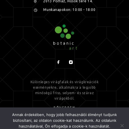
2013 Pomáz, Hősök tere 14.
Munkanapokon: 10:00 - 18:00
Különleges virágfalak és virágkreációk
eseményekre, alkalmakra a legjobb
minőségű friss, selyem- és száraz
virágokból.
BŐVEBBEN
Annak érdekében, hogy jobb felhasználói élményt tudjunk
biztosítani, az oldalon cookie-kat használunk. Az oldalunk
használatával, Ön elfogadja a cookie-k használatát.
Minden jog fenntartva! © 2021 Botanic Virágszalon Kft.