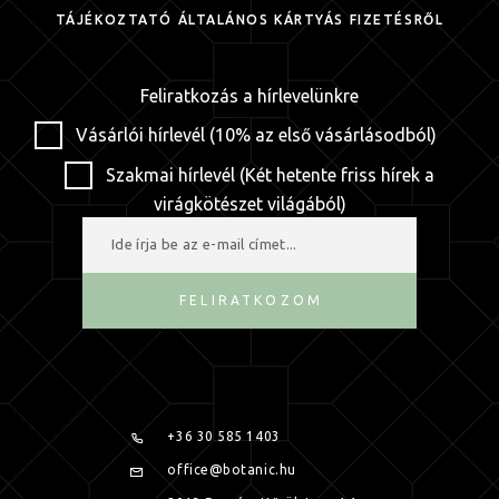
TÁJÉKOZTATÓ ÁLTALÁNOS KÁRTYÁS FIZETÉSRŐL
Feliratkozás a hírlevelünkre
Vásárlói hírlevél (10% az első vásárlásodból)
Szakmai hírlevél (Két hetente friss hírek a
virágkötészet világából)
FELIRATKOZOM
+36 30 585 1403
office@botanic.hu