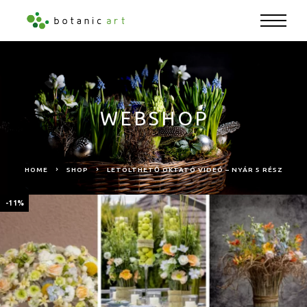
WEBSHOP
HOME
SHOP
LETÖLTHETŐ OKTATÓ VIDEÓ – NYÁR 5 RÉSZ
-11%