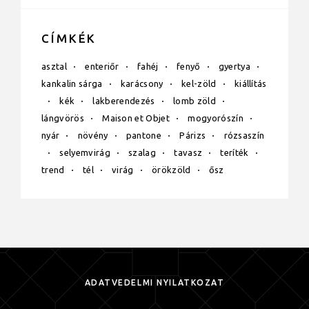
CÍMKÉK
asztal
enteriőr
fahéj
fenyő
gyertya
kankalin sárga
karácsony
kel-zöld
kiállítás
kék
lakberendezés
lomb zöld
lángvörös
Maison et Objet
mogyorószín
nyár
növény
pantone
Párizs
rózsaszín
selyemvirág
szalag
tavasz
teríték
trend
tél
virág
örökzöld
ősz
ADATVÉDELMI NYILATKOZAT