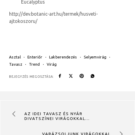
Eucalyptus
http://dev.botanic-art.hu/termek/husveti-
ajtokoszoru/
Asztal
Enteriőr
Lakberendezés
Selyemvirág
Tavasz
Trend
Virág
BEJEGYZÉS MEGOSZTÁSA:
AZ IDEI TAVASZ ÉS NYÁR
DIVATSZÍNEI VIRÁGOKKAL…
VARÁZSOLJUNK VIRÁGOKKAL