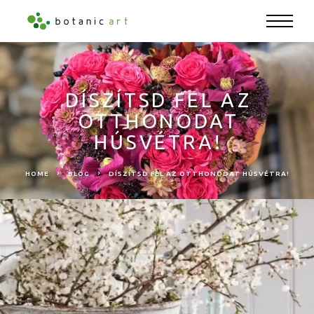
DÍSZÍTSD FEL AZ
OTTHONODAT
HÚSVÉTRA!
HOME
BLOG
DÍSZÍTSD FEL AZ OTTHONODAT HÚSVÉTRA!