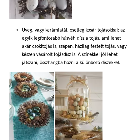
Üveg, vagy kerámiatál, esetleg kosár tojásokkal: az
egyik legfontosabb húsvéti dísz a tojás, ami lehet
akár csokitojás is, szépen, házilag festett tojás, vagy
készen vásárolt tojásdísz is.
A színekkel jól lehet
játszani, összhangba hozni a különböző díszekkel.