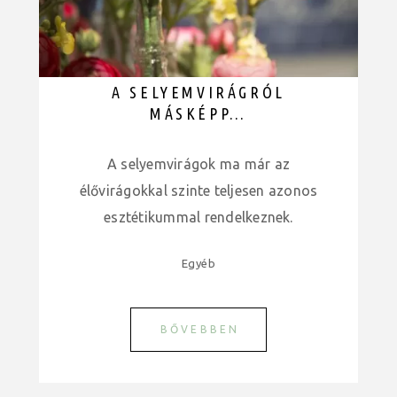
A SELYEMVIRÁGRÓL
MÁSKÉPP…
A selyemvirágok ma már az
élővirágokkal szinte teljesen azonos
esztétikummal rendelkeznek.
Egyéb
BŐVEBBEN