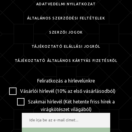
ADATVÉDELMI NYILATKOZAT
ÁLTALÁNOS SZERZŐDÉSI FELTÉTELEK
SZERZŐI JOGOK
TÁJÉKOZTATÓ ELÁLLÁSI JOGRÓL
TÁJÉKOZTATÓ ÁLTALÁNOS KÁRTYÁS FIZETÉSRŐL
Feliratkozás a hírlevelünkre
Vásárlói hírlevél (10% az első vásárlásodból)
Szakmai hírlevél (Két hetente friss hírek a
virágkötészet világából)