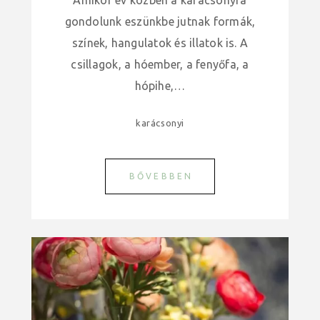
Amikor év közben a karácsonyra
gondolunk eszünkbe jutnak formák,
színek, hangulatok és illatok is. A
csillagok, a hóember, a fenyőfa, a
hópihe,…
karácsonyi
BŐVEBBEN