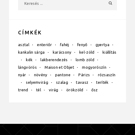
CÍMKÉK
asztal
enteriőr
fahéj
fenyő
gyertya
kankalin sárga
karácsony
kel-zöld
kiállítás
kék
lakberendezés
lomb zöld
lángvörös
Maison et Objet
mogyorószín
nyár
növény
pantone
Párizs
rózsaszín
selyemvirág
szalag
tavasz
teríték
trend
tél
virág
örökzöld
ősz