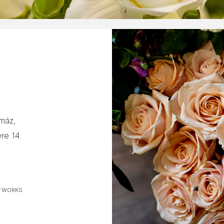
máz,
re 14.
ETWORKS