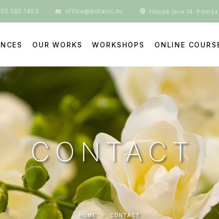
30 585 1403
office@botanic.hu
Hősök tere 14. Pomáz
ENCES
OUR WORKS
WORKSHOPS
ONLINE COURS
CONTACT
HOME
CONTACT