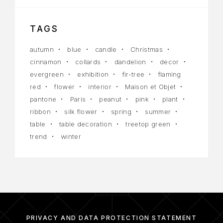
TAGS
autumn
blue
candle
Christmas
cinnamon
collards
dandelion
decor
evergreen
exhibition
fir-tree
flaming
red
flower
interior
Maison et Objet
pantone
Paris
peanut
pink
plant
ribbon
silk flower
spring
summer
table
table decoration
treetop green
trend
winter
PRIVACY AND DATA PROTECTION STATEMENT