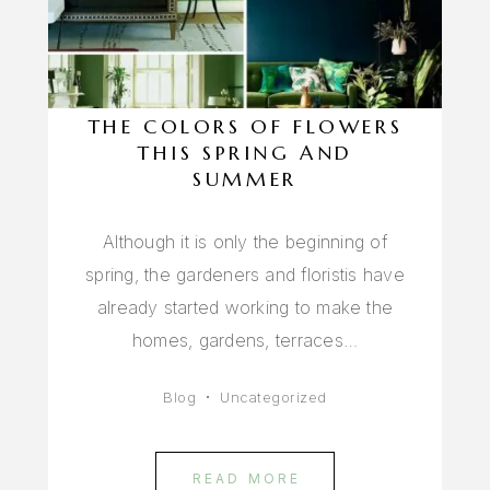
THE COLORS OF FLOWERS
THIS SPRING AND
SUMMER
Although it is only the beginning of
spring, the gardeners and floristis have
already started working to make the
homes, gardens, terraces…
Blog
Uncategorized
READ MORE